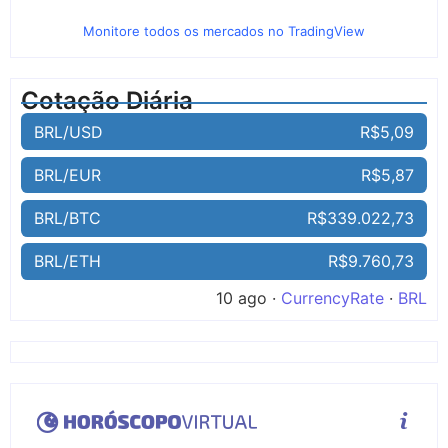
Monitore todos os mercados no TradingView
Cotação Diária
BRL/USD
R$5,09
BRL/EUR
R$5,87
BRL/BTC
R$339.022,73
BRL/ETH
R$9.760,73
10 ago ·
CurrencyRate
·
BRL