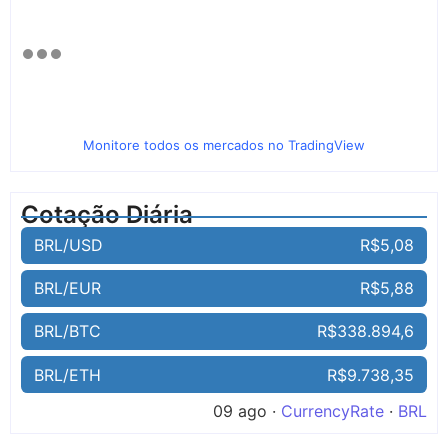
Monitore todos os mercados no TradingView
Cotação Diária
BRL/USD
R$5,08
BRL/EUR
R$5,88
BRL/BTC
R$338.894,6
BRL/ETH
R$9.738,35
09 ago ·
CurrencyRate
·
BRL