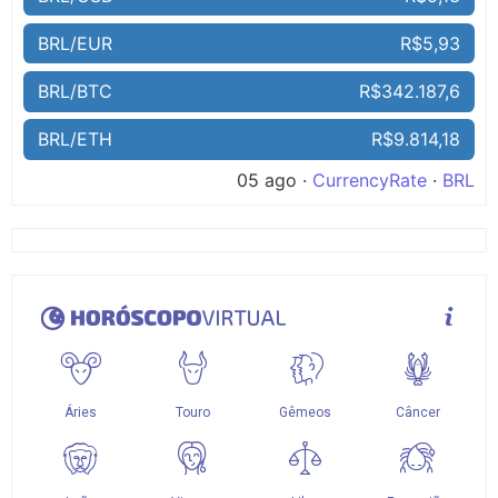
BRL/EUR
R$5,93
BRL/BTC
R$342.187,6
BRL/ETH
R$9.814,18
05 ago ·
CurrencyRate
·
BRL