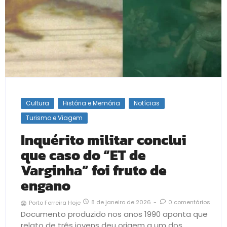
Cultura
História e Memória
Notícias
Turismo e Viagem
Inquérito militar conclui
que caso do “ET de
Varginha” foi fruto de
engano
8 de janeiro de 2026
-
0 comentários
Porto Ferreira Hoje
Documento produzido nos anos 1990 aponta que
relato de três jovens deu origem a um dos