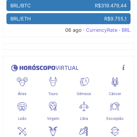
BRL/BTC
R$319.479,44
BRL/ETH
R$9.755,1
06 ago ·
CurrencyRate
·
BRL