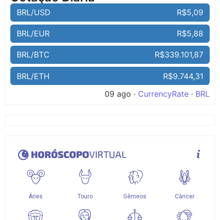
BRL/USD
R$5,09
BRL/EUR
R$5,88
BRL/BTC
R$339.101,87
BRL/ETH
R$9.744,31
09 ago ·
CurrencyRate
·
BRL