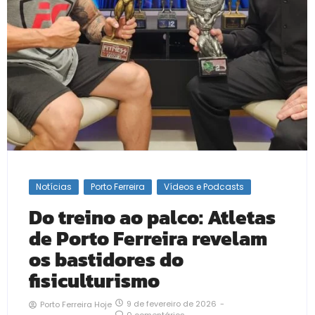
Notícias
Porto Ferreira
Vídeos e Podcasts
Do treino ao palco: Atletas
de Porto Ferreira revelam
os bastidores do
fisiculturismo
9 de fevereiro de 2026
-
Porto Ferreira Hoje
0 comentários