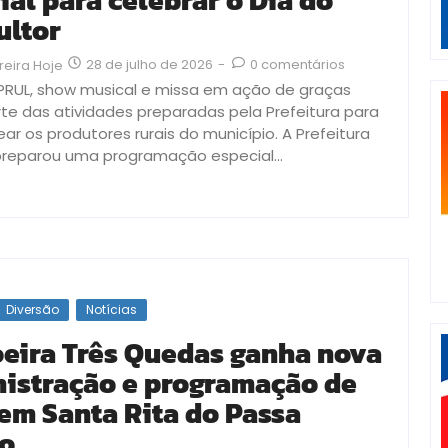
ial para celebrar o Dia do
ultor
28 de julho de 2026
-
0 comentários
reira Hoje
APRUL, show musical e missa em ação de graças
te das atividades preparadas pela Prefeitura para
r os produtores rurais do município. A Prefeitura
reparou uma programação especial...
Diversão
Notícias
eira Três Quedas ganha nova
istração e programação de
 em Santa Rita do Passa
o