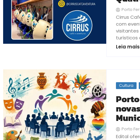
Porto Fer
Cirrus Ca
com event
visitante
turísticos 
Leia mais
Cultura
Porto
novas
Munic
Porto Fer
Edital of