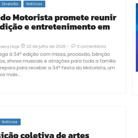
Diversão
Notícias
 do Motorista promete reunir
radição e entretenimento em
22 de julho de 2026
-
0 comentários
reira Hoje
ega à 34ª edição com missa, procissão, bênção
os, shows musicais e atrações para toda a família
repara para receber a 34ª Festa do Motorista, um
s mais...
Notícias
ição coletiva de artes