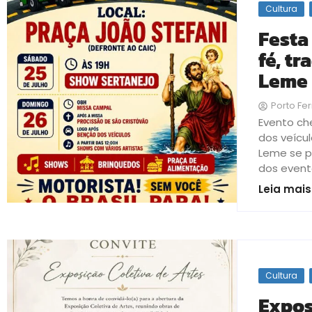
Cultura
Festa
fé, t
Leme
Porto Fer
Evento ch
dos veícul
Leme se p
dos evento
Leia mais
Cultura
Expos