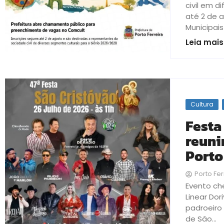
civil em d
até 2 de 
Municipais
Leia mais
Cultura
Festa
reuni
Porto
Porto Fer
Evento che
Linear Do
padroeiro
de São...