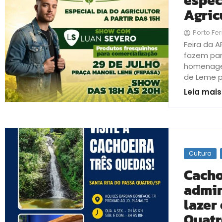
espec
Agric
Porto Fer
Feira da 
fazem par
homenagea
de Leme p
Leia mais
Cultura
Cacho
admin
lazer
Quatr