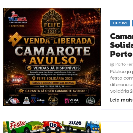
Cultura
Camar
Solid
Porto
Porto Fer
Público j
festa com 
diferencia
Solidária 
Leia mais