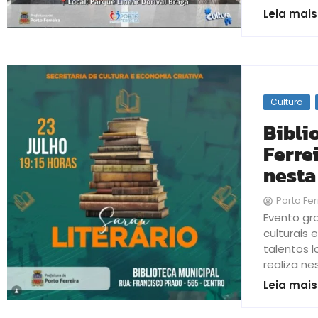
Leia mais
Cultura
Bibli
Ferre
nesta
Porto Fer
Evento gra
culturais
talentos l
realiza nes
Leia mais