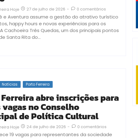
27 de julho de 2026
-
0 comentários
reira Hoje
fé e Aventura assume a gestão do atrativo turístico
os, happy hours e novas experiências para os
s A Cachoeira Três Quedas, um dos principais pontos
de Santa Rita do...
Notícias
Porto Ferreira
 Ferreira abre inscrições para
 vagas no Conselho
ipal de Política Cultural
24 de julho de 2026
-
0 comentários
reira Hoje
erece 19 vagas para representantes da sociedade