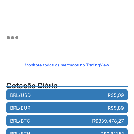
Monitore todos os mercados no TradingView
Cotação Diária
BRL/USD
R$5,09
BRL/EUR
R$5,89
BRL/BTC
R$339.478,27
BRL/ETH
R$9.811,51