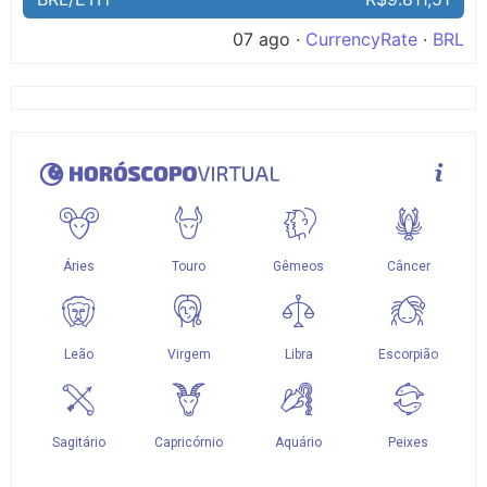
07 ago ·
CurrencyRate
·
BRL