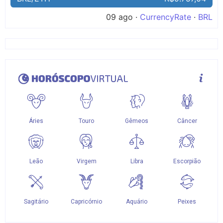
09 ago ·
CurrencyRate
·
BRL