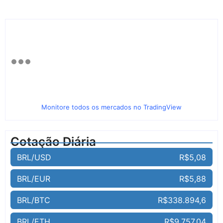
Monitore todos os mercados no TradingView
Cotação Diária
BRL/USD
R$5,08
BRL/EUR
R$5,88
BRL/BTC
R$338.894,6
BRL/ETH
R$9.757,04