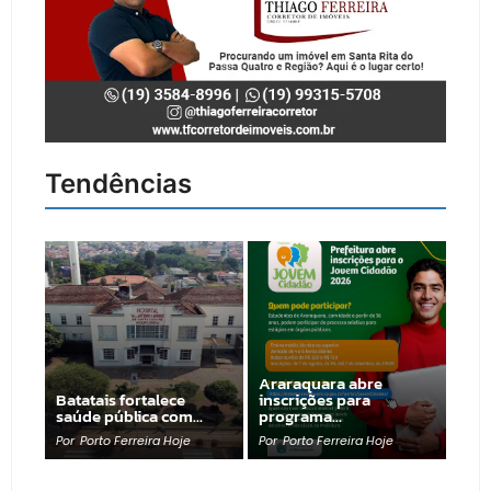
Tendências
Araraquara abre
Batatais fortalece
inscrições para
saúde pública com…
programa…
Por
Porto Ferreira Hoje
Por
Porto Ferreira Hoje