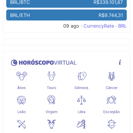
BRL/BTC
R$339.101,87
BRL/ETH
R$9.744,31
09 ago ·
CurrencyRate
·
BRL