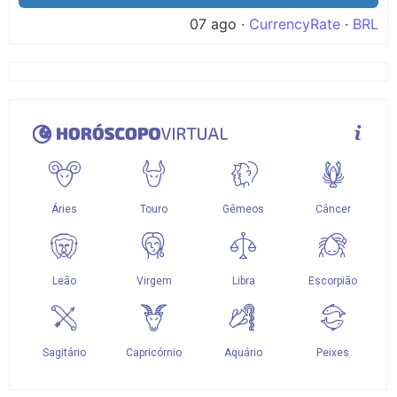
07 ago ·
CurrencyRate
·
BRL