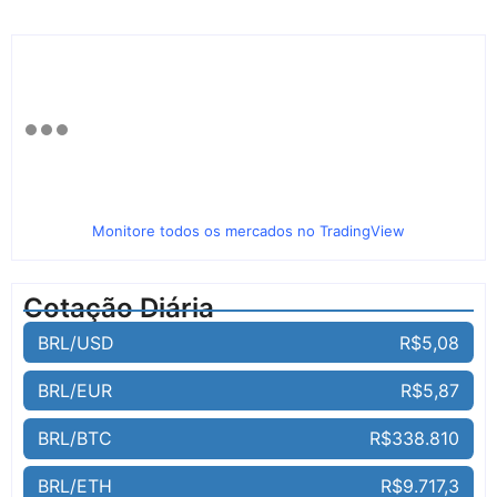
Monitore todos os mercados no TradingView
Cotação Diária
BRL/USD
R$5,08
BRL/EUR
R$5,87
BRL/BTC
R$338.810
BRL/ETH
R$9.717,3