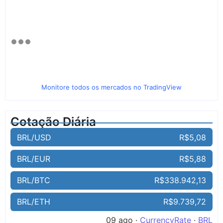
Monitore todos os mercados no TradingView
Cotação Diária
BRL/USD
R$5,08
BRL/EUR
R$5,88
BRL/BTC
R$338.942,13
BRL/ETH
R$9.739,72
09 ago ·
CurrencyRate
·
BRL