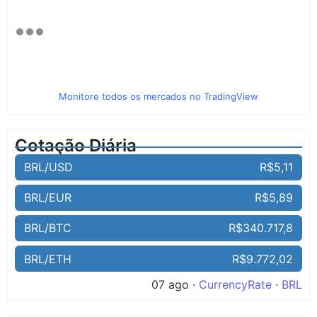
Monitore todos os mercados no TradingView
Cotação Diária
BRL/USD
R$5,11
BRL/EUR
R$5,89
BRL/BTC
R$340.717,8
BRL/ETH
R$9.772,02
07 ago ·
CurrencyRate
·
BRL