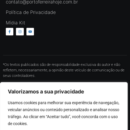
contato@portoferreirahoje.com.br
Política de Privacidade
Mídia Kit
*Os textos publicados são de responsabilidade exclusiva do autor e não
refletem, necessariamente, a opinião deste veículo de comunicação ou de
seus controladores.
* O conteúdo de cada comentário é de responsabilidade de quem realizá-lo.
Valorizamos a sua privacidade
Nos reservamos ao direito de reprovar ou eliminar comentários em
desacordo com o propósito do site ou que contenham palavras ofensivas.
Usamos cookies para melhorar sua experiência de navegação, 
*Proibida a reprodução total ou parcial, cópia ou distribuição do conteúdo,
veicular anúncios ou conteúdo personalizado e analisar nosso 
sem autorização expressa por parte desse portal.
tráfego. Ao clicar em “Aceitar tudo”, você concorda com o uso 
de cookies.
©
2026
Desenvolvido por MRC Sistemas – Desenvolvimento