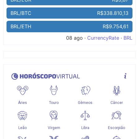
BRL/BTC
R$338.810,13
BRL/ETH
R$9.754,61
08 ago ·
CurrencyRate
·
BRL