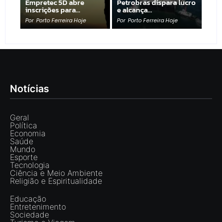
Empretec 5D abre
Petrobras dispara lucro
inscrições para…
e alcança…
Por
Porto Ferreira Hoje
Por
Porto Ferreira Hoje
Notícias
Geral
Política
Economia
Saúde
Mundo
Esporte
Tecnologia
Ciência e Meio Ambiente
Religião e Espiritualidade
Educação
Entretenimento
Sociedade