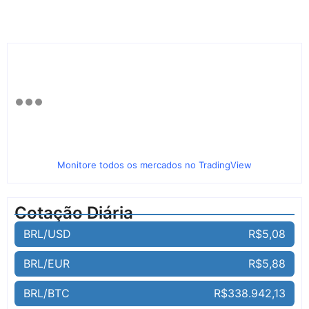
Monitore todos os mercados no TradingView
Cotação Diária
BRL/USD
R$5,08
BRL/EUR
R$5,88
BRL/BTC
R$338.942,13