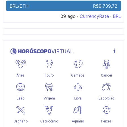
BRL/ETH
R$9.739,72
09 ago ·
CurrencyRate
·
BRL