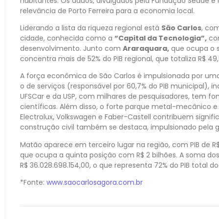
habitantes. Os dados, divulgados pela Fundação Seade e 
relevância de Porto Ferreira para a economia local.
Liderando a lista da riqueza regional está
São Carlos
, com
cidade, conhecida como a
“Capital da Tecnologia”,
con
desenvolvimento. Junto com
Araraquara,
que ocupa o se
concentra mais de 52% do PIB regional, que totaliza R$ 49,
A força econômica de São Carlos é impulsionada por um
o de serviços (responsável por 60,7% do PIB municipal), i
UFSCar e da USP, com milhares de pesquisadores, tem f
científicas. Além disso, o forte parque metal-mecânico
Electrolux, Volkswagen e Faber-Castell contribuem signif
construção civil também se destaca, impulsionado pela g
Matão aparece em terceiro lugar na região, com PIB de R$ 
que ocupa a quinta posição com R$ 2 bilhões. A soma dos 
R$ 36.028.698.154,00, o que representa 72% do PIB total do
*Fonte:
www.saocarlosagora.com.br