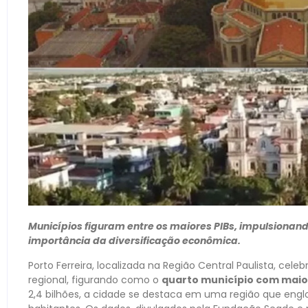
Municípios figuram entre os maiores PIBs, impulsionan
importância da diversificação econômica.
Porto Ferreira, localizada na Região Central Paulista, c
regional, figurando como o
quarto município com maior
2,4 bilhões, a cidade se destaca em uma região que engl