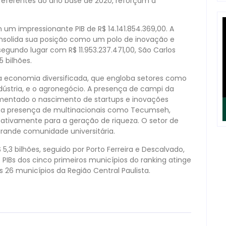
referentes ao ano base de 2020, reforçam a
 um impressionante PIB de R$ 14.141.854.369,00. A
solida sua posição como um polo de inovação e
gundo lugar com R$ 11.953.237.471,00, São Carlos
5 bilhões.
a economia diversificada, que engloba setores como
ndústria, e o agronegócio. A presença de campi da
omentado o nascimento de startups e inovações
 e a presença de multinacionais como Tecumseh,
icativamente para a geração de riqueza. O setor de
rande comunidade universitária.
5,3 bilhões, seguido por Porto Ferreira e Descalvado,
PIBs dos cinco primeiros municípios do ranking atinge
s 26 municípios da Região Central Paulista.