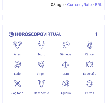
08 ago ·
CurrencyRate
·
BRL