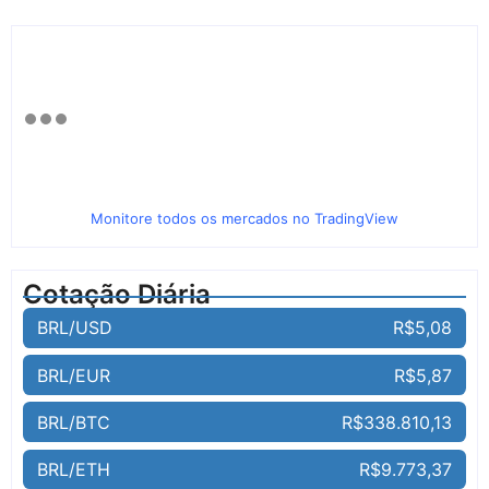
Monitore todos os mercados no TradingView
Cotação Diária
BRL/USD
R$5,08
BRL/EUR
R$5,87
BRL/BTC
R$338.810,13
BRL/ETH
R$9.773,37