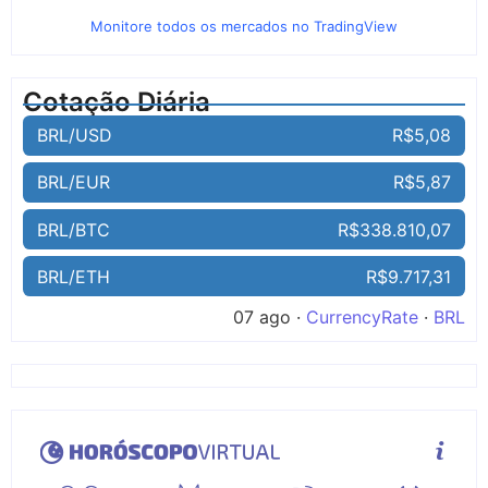
Monitore todos os mercados no TradingView
Cotação Diária
BRL/USD
R$5,08
BRL/EUR
R$5,87
BRL/BTC
R$338.810,07
BRL/ETH
R$9.717,31
07 ago ·
CurrencyRate
·
BRL