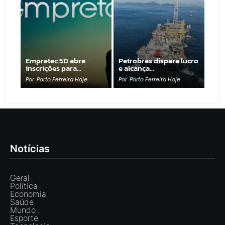
Empretec 5D abre
Petrobras dispara lucro
inscrições para…
e alcança…
Por
Porto Ferreira Hoje
Por
Porto Ferreira Hoje
Notícias
Geral
Política
Economia
Saúde
Mundo
Esporte