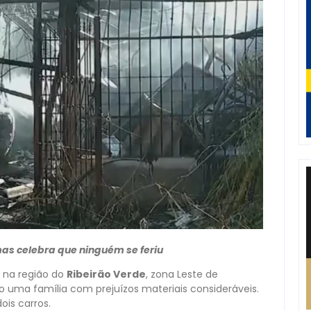
mas celebra que ninguém se feriu
 na região do
Ribeirão Verde
, zona Leste de
do uma família com prejuízos materiais consideráveis.
ois carros.