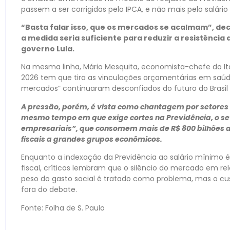
passem a ser corrigidas pelo IPCA, e não mais pelo salári
“Basta falar isso, que os mercados se acalmam”, dec
a medida seria suficiente para reduzir a resistência
governo Lula.
Na mesma linha, Mário Mesquita, economista-chefe do It
2026 tem que tira as vinculações orçamentárias em saúde
mercados” continuaram desconfiados do futuro do Brasil
A pressão, porém, é vista como chantagem por setores c
mesmo tempo em que exige cortes na Previdência, o se
empresariais”, que consomem mais de R$ 800 bilhões a
fiscais a grandes grupos econômicos.
Enquanto a indexação da Previdência ao salário mínimo 
fiscal, críticos lembram que o silêncio do mercado em rel
peso do gasto social é tratado como problema, mas o cu
fora do debate.
Fonte: Folha de S. Paulo