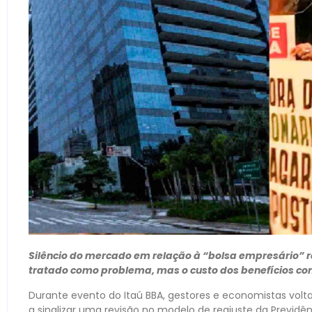
Silêncio do mercado em relação à “bolsa empresário” re
tratado como problema, mas o custo dos benefícios con
Durante evento do Itaú BBA, gestores e economistas voltar
a sinalizar uma revisão no modelo de reajuste da Previdê