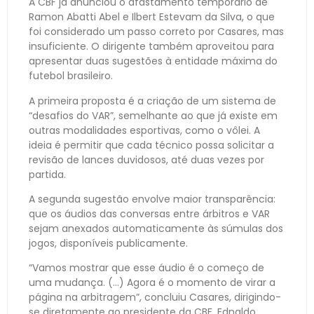
A CBF já anunciou o afastamento temporário de
Ramon Abatti Abel e Ilbert Estevam da Silva, o que
foi considerado um passo correto por Casares, mas
insuficiente. O dirigente também aproveitou para
apresentar duas sugestões à entidade máxima do
futebol brasileiro.
A primeira proposta é a criação de um sistema de
“desafios do VAR”, semelhante ao que já existe em
outras modalidades esportivas, como o vôlei. A
ideia é permitir que cada técnico possa solicitar a
revisão de lances duvidosos, até duas vezes por
partida.
A segunda sugestão envolve maior transparência:
que os áudios das conversas entre árbitros e VAR
sejam anexados automaticamente às súmulas dos
jogos, disponíveis publicamente.
“Vamos mostrar que esse áudio é o começo de
uma mudança. (…) Agora é o momento de virar a
página na arbitragem”, concluiu Casares, dirigindo-
se diretamente ao presidente da CBF, Ednaldo