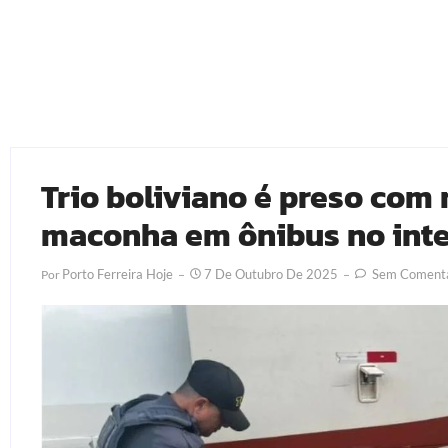
Trio boliviano é preso com 
maconha em ônibus no inte
Porto Ferreira Hoje
7 De Outubro De 2025
Sem Comentá
Por