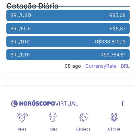
Cotação Diária
BRL/USD
R$5,08
BRL/EUR
R$5,87
BRL/BTC
R$338.810,13
BRL/ETH
R$9.754,61
08 ago ·
CurrencyRate
·
BRL