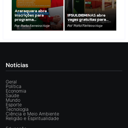
Araraquara abre
inscrições para
IFSULDEMINAS abre
programa…
vagas gratuitas para…
Por
Porto Ferreira Hoje
Por
Porto Ferreira Hoje
Notícias
Geral
Política
Economia
Saúde
Mundo
Esporte
Tecnologia
Ciência e Meio Ambiente
Religião e Espiritualidade