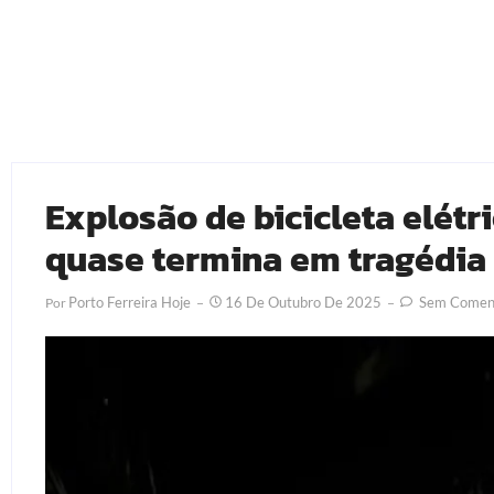
Explosão de bicicleta elétr
quase termina em tragédia
Porto Ferreira Hoje
16 De Outubro De 2025
Sem Coment
Por