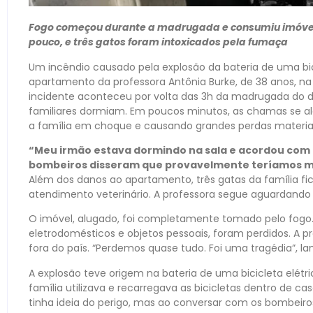
Fogo começou durante a madrugada e consumiu imóvel
pouco, e três gatos foram intoxicados pela fumaça
Um incêndio causado pela explosão da bateria de uma bi
apartamento da professora Antônia Burke, de 38 anos, n
incidente aconteceu por volta das 3h da madrugada do d
familiares dormiam. Em poucos minutos, as chamas se a
a família em choque e causando grandes perdas materiai
“Meu irmão estava dormindo na sala e acordou com o 
bombeiros disseram que provavelmente teríamos m
Além dos danos ao apartamento, três gatas da família f
atendimento veterinário. A professora segue aguardando
O imóvel, alugado, foi completamente tomado pelo fogo.
eletrodomésticos e objetos pessoais, foram perdidos. A p
fora do país. “Perdemos quase tudo. Foi uma tragédia”, l
A explosão teve origem na bateria de uma bicicleta elét
família utilizava e recarregava as bicicletas dentro de c
tinha ideia do perigo, mas ao conversar com os bombeiro