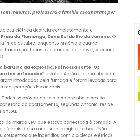
 em minutos; professora e família escaparam por
cicleta elétrica destruiu completamente o
a
Praia do Flamengo, Zona Sul do Rio de Janeiro
. O
ia 14 de outubro, enquanto Antônia e quatro
lastraram por todos os cômodos do imóvel, deixando
s.
barulho da explosão. Foi nossa sorte. Os
orrido sufocados”
, relatou Antônia, ainda abalada.
icaram intoxicadas pela fumaça e foram levadas para
 a recuperação dos animais.
 Todos os móveis da sala e da cozinha, além de
roprietária do apartamento, segundo Antônia, reside
amentou.
rica da marca Lev, que estava conectada à tomada. A
asa há mais de um ano, sem imaginar o risco. “Não
s, soubemos que incêndios com bicicletas elétricas