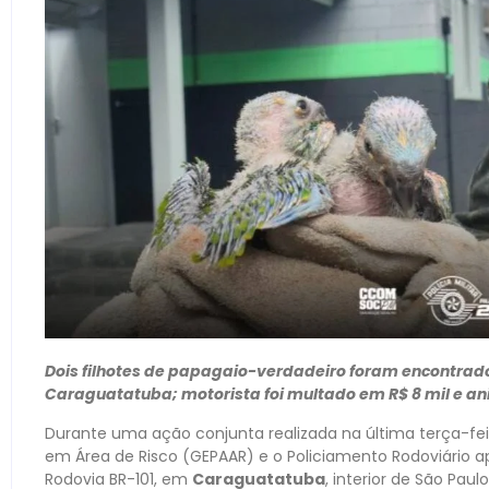
Dois filhotes de papagaio-verdadeiro foram encontrad
Caraguatatuba; motorista foi multado em R$ 8 mil e a
Durante uma ação conjunta realizada na última terça-feir
em Área de Risco (GEPAAR) e o Policiamento Rodoviário a
Rodovia BR-101, em
Caraguatatuba
, interior de São Paulo