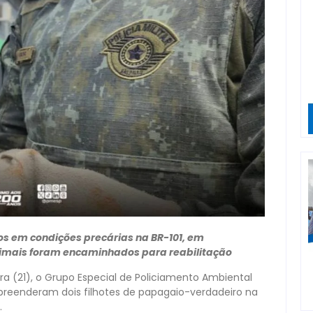
os em condições precárias na BR-101, em
nimais foram encaminhados para reabilitação
a (21), o Grupo Especial de Policiamento Ambiental
preenderam dois filhotes de papagaio-verdadeiro na
.