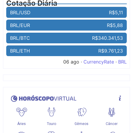
Cotação Diária
BRL/USD
R$5,11
BRL/EUR
R$5,88
BRL/BTC
R$340.341,53
BRL/ETH
R$9.761,23
06 ago ·
CurrencyRate
·
BRL