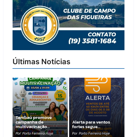
Últimas Notícias
Tambaú promove
campanha de
Alerta para ventos
multivacinação…
fortes segue…
Por
Porto Ferreira Hoje
Por
Porto Ferreira Hoje