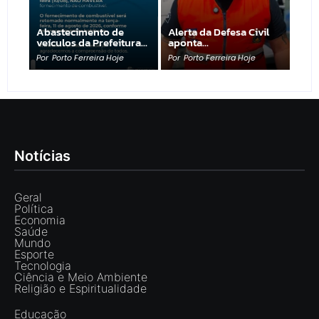
Abastecimento de
Alerta da Defesa Civil
veículos da Prefeitura…
aponta…
Por
Porto Ferreira Hoje
Por
Porto Ferreira Hoje
Notícias
Geral
Política
Economia
Saúde
Mundo
Esporte
Tecnologia
Ciência e Meio Ambiente
Religião e Espiritualidade
Educação