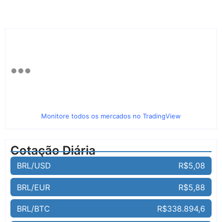
Monitore todos os mercados no TradingView
Cotação Diária
BRL/USD
R$5,08
BRL/EUR
R$5,88
BRL/BTC
R$338.894,6