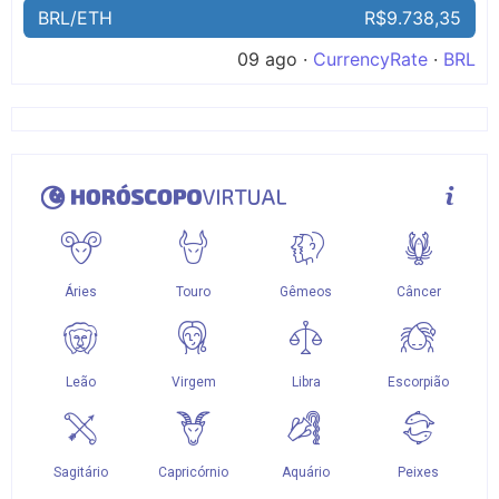
BRL/ETH
R$9.738,35
09 ago ·
CurrencyRate
·
BRL