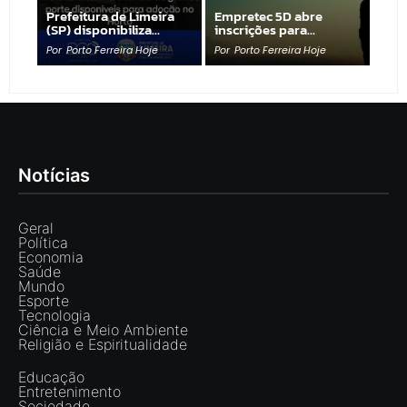
Prefeitura de Limeira
Empretec 5D abre
(SP) disponibiliza…
inscrições para…
Por
Porto Ferreira Hoje
Por
Porto Ferreira Hoje
Notícias
Geral
Política
Economia
Saúde
Mundo
Esporte
Tecnologia
Ciência e Meio Ambiente
Religião e Espiritualidade
Educação
Entretenimento
Sociedade