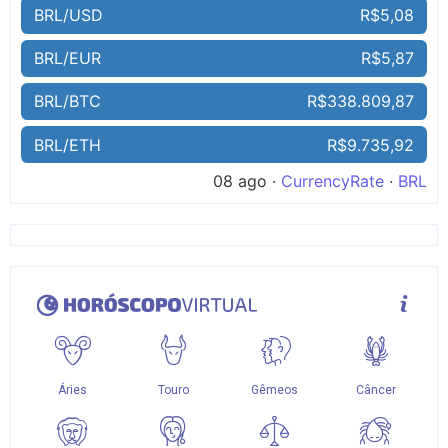
BRL/USD
R$5,08
BRL/EUR
R$5,87
BRL/BTC
R$338.809,87
BRL/ETH
R$9.735,92
08 ago ·
CurrencyRate
·
BRL