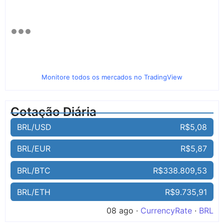
Monitore todos os mercados no TradingView
Cotação Diária
BRL/USD
R$5,08
BRL/EUR
R$5,87
BRL/BTC
R$338.809,53
BRL/ETH
R$9.735,91
08 ago ·
CurrencyRate
·
BRL