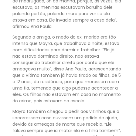
de madrugada, 3h da manhã, porque, às vezes, ela
escutava, as meninas escutavam barulho dele
pulando portão, pulando muro para ver se ela
estava em casa. Ele invadia sempre a casa dela”,
afirmou Ana Paula.
Segundo a amiga, o medo do ex-marido era tão
intenso que Mayra, que trabalhava à noite, estava
com dificuldades para dormir e trabalhar. “Ela já
não estava dormindo direito, não estava
conseguindo trabalhar direito por conta que ele
ameaçava muito”, disse Ana Paula, acrescentando
que a vítima também já havia tirado os filhos, de 5
e 12 anos, da residência, para que morassem com
uma tia, temendo que algo pudesse acontecer a
eles. Os filhos não estavam em casa no momento
do crime, pois estavam na escola.
Mayra também chegou a pedir aos vizinhos que a
socorressem caso ouvissem um pedido de ajuda,
devido às ameaças de morte que recebia. “Ele
falava sempre que ia matar ela e a filha também”,