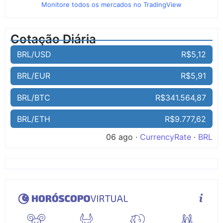
Monitore todos os mercados no TradingView
Cotação Diária
BRL/USD
R$5,12
BRL/EUR
R$5,91
BRL/BTC
R$341.564,87
BRL/ETH
R$9.777,62
06 ago ·
CurrencyRate
·
BRL