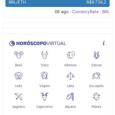
BRL/ETH
R$9.739,2
06 ago ·
CurrencyRate
·
BRL