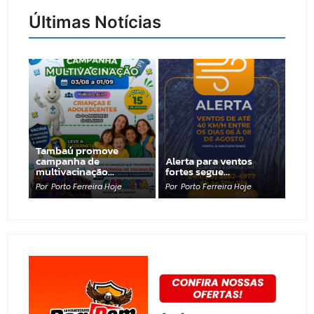
Últimas Notícias
Tambaú promove
campanha de
Alerta para ventos
multivacinação…
fortes segue…
Por
Porto Ferreira Hoje
Por
Porto Ferreira Hoje