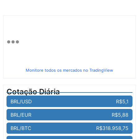
Monitore todos os mercados no TradingView
Cotação Diária
BRL/USD
R$5,1
BRL/EUR
R$5,88
BRL/BTC
R$318.958,75