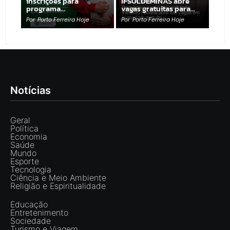
inscrições para
IFSULDEMINAS abre
programa…
vagas gratuitas para…
Por
Porto Ferreira Hoje
Por
Porto Ferreira Hoje
Notícias
Geral
Política
Economia
Saúde
Mundo
Esporte
Tecnologia
Ciência e Meio Ambiente
Religião e Espiritualidade
Educação
Entretenimento
Sociedade
Turismo e Viagem