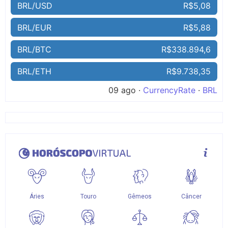
BRL/USD
R$5,08
BRL/EUR
R$5,88
BRL/BTC
R$338.894,6
BRL/ETH
R$9.738,35
09 ago ·
CurrencyRate
·
BRL