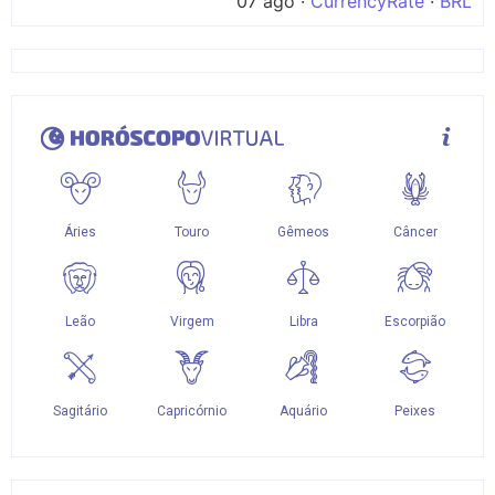
07 ago ·
CurrencyRate
·
BRL