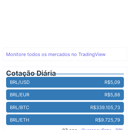
Monitore todos os mercados no TradingView
Cotação Diária
BRL/USD
R$5,09
BRL/EUR
R$5,88
BRL/BTC
R$339.105,73
BRL/ETH
R$9.725,79