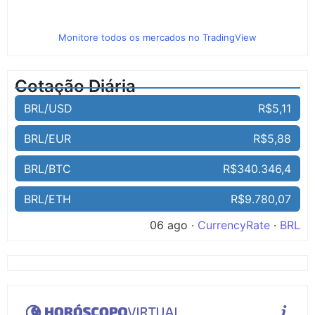
Monitore todos os mercados no TradingView
Cotação Diária
BRL/USD
R$5,11
BRL/EUR
R$5,88
BRL/BTC
R$340.346,4
BRL/ETH
R$9.780,07
06 ago ·
CurrencyRate
·
BRL