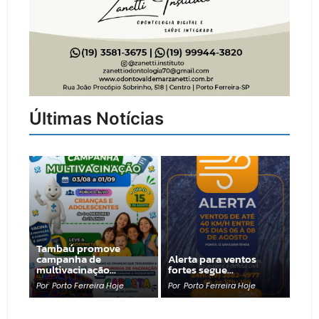
Últimas Notícias
Tambaú promove
campanha de
Alerta para ventos
multivacinação…
fortes segue…
Por
Porto Ferreira Hoje
Por
Porto Ferreira Hoje