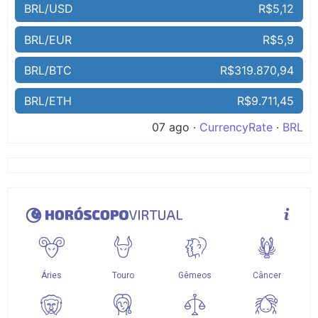
BRL/USD
R$5,12
BRL/EUR
R$5,9
BRL/BTC
R$319.870,94
BRL/ETH
R$9.711,45
07 ago ·
CurrencyRate
·
BRL