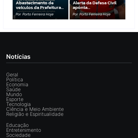
Abastecimento de
Alerta da Defesa Civil
veículos da Prefeitura…
aponta…
Por
Porto Ferreira Hoje
Por
Porto Ferreira Hoje
Notícias
Geral
Política
Economia
Saúde
Mundo
Esporte
Tecnologia
Ciência e Meio Ambiente
Religião e Espiritualidade
Educação
Entretenimento
Sociedade