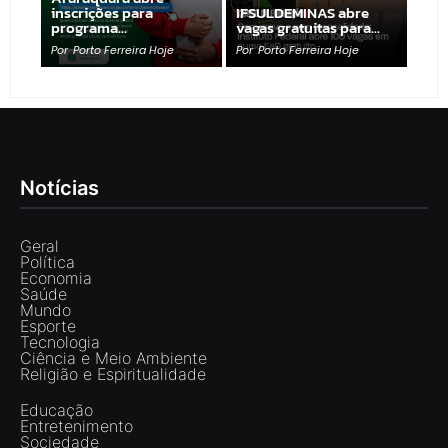
inscrições para
IFSULDEMINAS abre
programa…
vagas gratuitas para…
Por
Porto Ferreira Hoje
Por
Porto Ferreira Hoje
Notícias
Geral
Política
Economia
Saúde
Mundo
Esporte
Tecnologia
Ciência e Meio Ambiente
Religião e Espiritualidade
Educação
Entretenimento
Sociedade