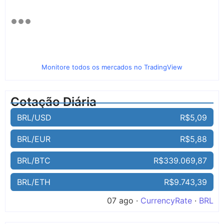
Monitore todos os mercados no TradingView
Cotação Diária
BRL/USD
R$5,09
BRL/EUR
R$5,88
BRL/BTC
R$339.069,87
BRL/ETH
R$9.743,39
07 ago ·
CurrencyRate
·
BRL