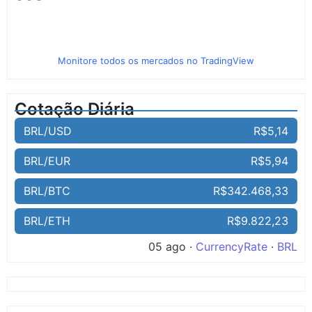
Monitore todos os mercados no TradingView
Cotação Diária
BRL/USD
R$5,14
BRL/EUR
R$5,94
BRL/BTC
R$342.468,33
BRL/ETH
R$9.822,23
05 ago ·
CurrencyRate
·
BRL