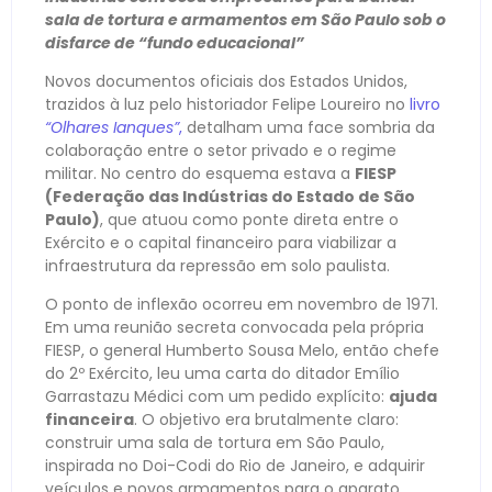
sala de tortura e armamentos em São Paulo sob o
disfarce de “fundo educacional”
Novos documentos oficiais dos Estados Unidos,
trazidos à luz pelo historiador Felipe Loureiro no
livro
“Olhares Ianques”
,
detalham uma face sombria da
colaboração entre o setor privado e o regime
militar. No centro do esquema estava a
FIESP
(Federação das Indústrias do Estado de São
Paulo)
, que atuou como ponte direta entre o
Exército e o capital financeiro para viabilizar a
infraestrutura da repressão em solo paulista.
O ponto de inflexão ocorreu em novembro de 1971.
Em uma reunião secreta convocada pela própria
FIESP, o general Humberto Sousa Melo, então chefe
do 2º Exército, leu uma carta do ditador Emílio
Garrastazu Médici com um pedido explícito:
ajuda
financeira
. O objetivo era brutalmente claro:
construir uma sala de tortura em São Paulo,
inspirada no Doi-Codi do Rio de Janeiro, e adquirir
veículos e novos armamentos para o aparato