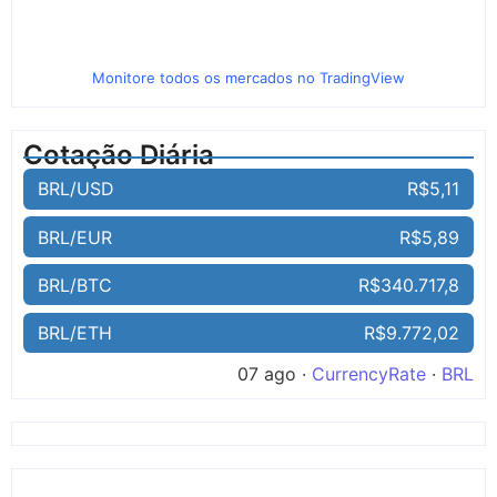
Monitore todos os mercados no TradingView
Cotação Diária
BRL/USD
R$5,11
BRL/EUR
R$5,89
BRL/BTC
R$340.717,8
BRL/ETH
R$9.772,02
07 ago ·
CurrencyRate
·
BRL