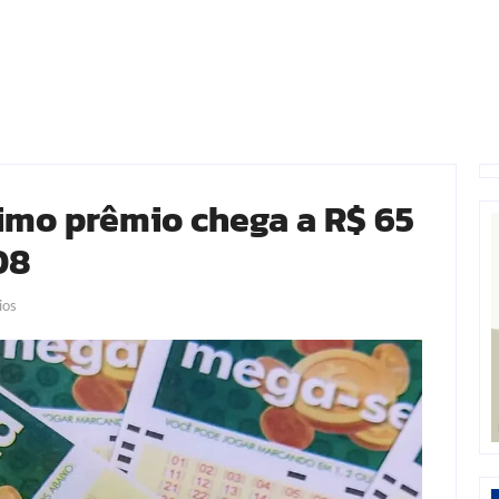
mo prêmio chega a R$ 65
08
ios