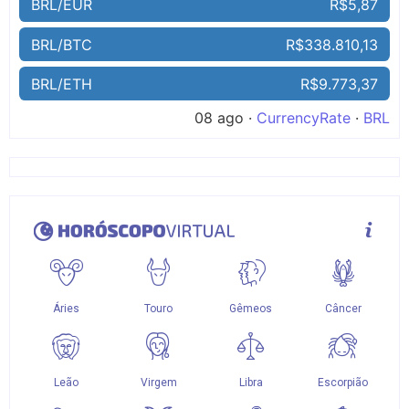
BRL/EUR
R$5,87
BRL/BTC
R$338.810,13
BRL/ETH
R$9.773,37
08 ago ·
CurrencyRate
·
BRL