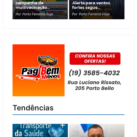
campanha de
Alerta para ventos
multivacinação…
fortes segue…
Por
Porto Ferreira Hoje
Por
Porto Ferreira Hoje
Tendências