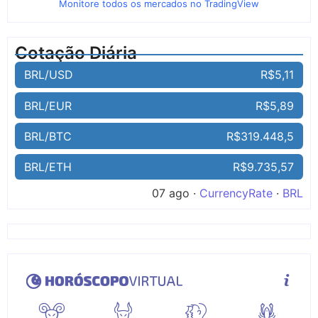
Monitore todos os mercados no TradingView
Cotação Diária
BRL/USD
R$5,11
BRL/EUR
R$5,89
BRL/BTC
R$319.448,5
BRL/ETH
R$9.735,57
07 ago ·
CurrencyRate
·
BRL