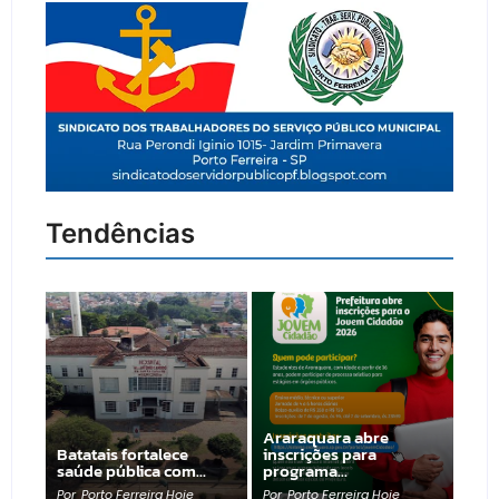
Tendências
Araraquara abre
Batatais fortalece
inscrições para
saúde pública com…
programa…
Por
Porto Ferreira Hoje
Por
Porto Ferreira Hoje