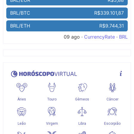
BRL/BTC
R$339.101,87
BRL/ETH
R$9.744,31
09 ago ·
CurrencyRate
·
BRL