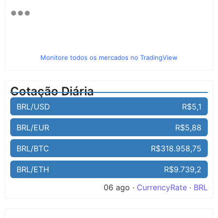
Monitore todos os mercados no TradingView
Cotação Diária
BRL/USD
R$5,1
BRL/EUR
R$5,88
BRL/BTC
R$318.958,75
BRL/ETH
R$9.739,2
06 ago ·
CurrencyRate
·
BRL