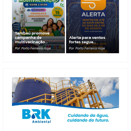
Tambaú promove
campanha de
Alerta para ventos
multivacinação…
fortes segue…
Por
Porto Ferreira Hoje
Por
Porto Ferreira Hoje