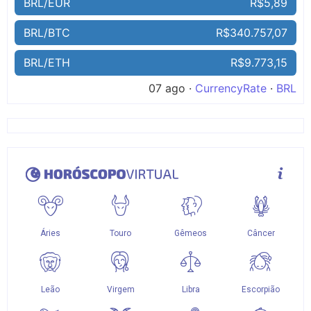
BRL/EUR
R$5,89
BRL/BTC
R$340.757,07
BRL/ETH
R$9.773,15
07 ago ·
CurrencyRate
·
BRL