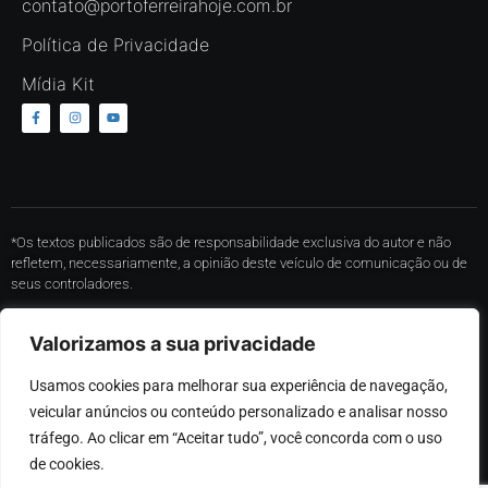
contato@portoferreirahoje.com.br
Política de Privacidade
Mídia Kit
*Os textos publicados são de responsabilidade exclusiva do autor e não
refletem, necessariamente, a opinião deste veículo de comunicação ou de
seus controladores.
* O conteúdo de cada comentário é de responsabilidade de quem realizá-lo.
Valorizamos a sua privacidade
Nos reservamos ao direito de reprovar ou eliminar comentários em
desacordo com o propósito do site ou que contenham palavras ofensivas.
Usamos cookies para melhorar sua experiência de navegação, 
*Proibida a reprodução total ou parcial, cópia ou distribuição do conteúdo,
veicular anúncios ou conteúdo personalizado e analisar nosso 
sem autorização expressa por parte desse portal.
tráfego. Ao clicar em “Aceitar tudo”, você concorda com o uso 
de cookies.
©
2026
Desenvolvido por MRC Sistemas – Desenvolvimento