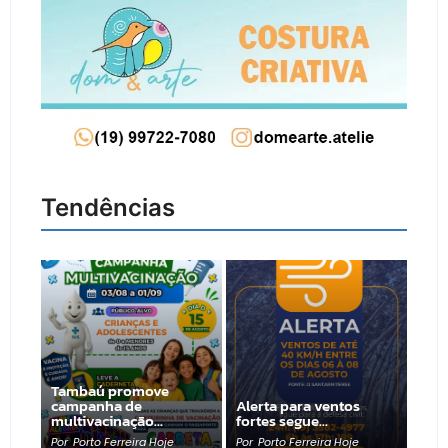
Tendências
Tambaú promove
campanha de
Alerta para ventos
multivacinação…
fortes segue…
Por
Porto Ferreira Hoje
Por
Porto Ferreira Hoje