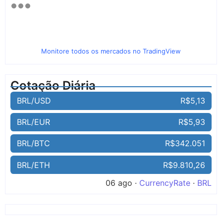
Monitore todos os mercados no TradingView
Cotação Diária
BRL/USD
R$5,13
BRL/EUR
R$5,93
BRL/BTC
R$342.051
BRL/ETH
R$9.810,26
06 ago ·
CurrencyRate
·
BRL