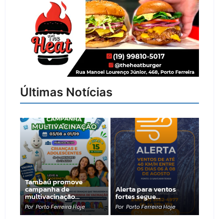
Últimas Notícias
Tambaú promove
campanha de
Alerta para ventos
multivacinação…
fortes segue…
Por
Porto Ferreira Hoje
Por
Porto Ferreira Hoje