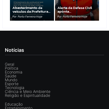
Abastecimento de
Alerta da Defesa Civil
veículos da Prefeitura…
aponta…
Por
Porto Ferreira Hoje
Por
Porto Ferreira Hoje
Notícias
Geral
Política
Economia
Saúde
Mundo
Esporte
Tecnologia
Ciência e Meio Ambiente
Religião e Espiritualidade
Educação
Entretenimento