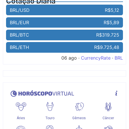
Cotação Diária
BRL/USD
R$5,12
BRL/EUR
R$5,89
BRL/BTC
R$319.725
BRL/ETH
R$9.725,48
06 ago ·
CurrencyRate
·
BRL