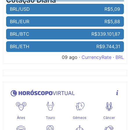
Cotação Diária
BRL/USD
R$5,09
BRL/EUR
R$5,88
BRL/BTC
R$339.101,87
BRL/ETH
R$9.744,31
09 ago ·
CurrencyRate
·
BRL