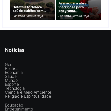
Araraquara abre
Batatais fortalece
inscrições para
saúde pública com…
programa…
Por
Porto Ferreira Hoje
Por
Porto Ferreira Hoje
Notícias
Geral
Política
Economia
Saúde
Mundo
Esporte
Tecnologia
Ciência e Meio Ambiente
Religião e Espiritualidade
Educação
Entretenimento