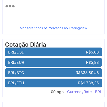
Monitore todos os mercados no TradingView
Cotação Diária
BRL/USD
R$5,08
BRL/EUR
R$5,88
BRL/BTC
R$338.894,6
BRL/ETH
R$9.738,35
09 ago ·
CurrencyRate
·
BRL